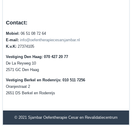
Contact:
Mobiel:
06 51 08 72 64
E-mail:
info@oefentherapiecesarsjambar.nl
K.v.K:
27374105
Vestiging Den Haag: 070 427 20 77
De La Reyweg 10
2571 GC Den Haag
Vestiging Berkel en Rodenrijs: 010 511 7256
Oranjestraat 2
2651 DS Berkel en Rodenrijs
© 2021
Sjambar Oefentherapie Cesar en Revalidatiecentrum